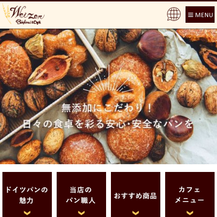
Pow
ere
d by